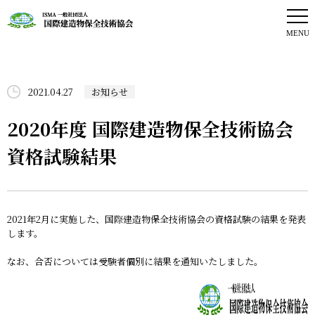
協会案内
資格制度
2021.04.27
お知らせ
イベント情報
2020年度 国際建造物保全技術協会
資格試験結果
会員紹介
お知らせ
お問い合わせ
2021年2月に実施した、国際建造物保全技術協会の資格試験の結果を発表
します。
会員専用ページ
なお、合否については受験者個別に結果を通知いたしました。
よくある質問
各種お申し込み